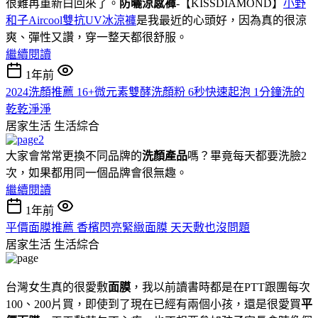
很難再重新白回來了。
防曬涼感褲
-【KISSDIAMOND】
小野
和子Aircool雙抗UV冰涼褲
是我最近的心頭好，因為真的很涼
爽、彈性又讚，穿一整天都很舒服。
繼續閱讀
1年前
2024洗顏推薦 16+微元素雙酵洗顏粉 6秒快速起泡 1分鐘洗的
乾乾淨淨
居家生活
生活綜合
大家會常常更換不同品牌的
洗顏產品
嗎？畢竟每天都要洗臉2
次，如果都用同一個品牌會很無趣。
繼續閱讀
1年前
平價面膜推薦 香檳閃亮緊緻面膜 天天敷也沒問題
居家生活
生活綜合
台灣女生真的很愛敷
面膜
，我以前讀書時都是在PTT跟團每次
100、200片買，即使到了現在已經有兩個小孩，還是很愛買
平