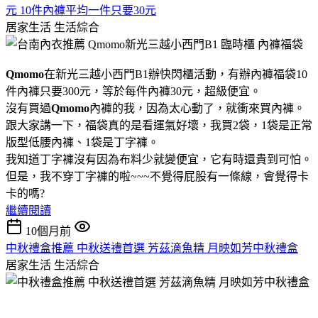
元 10件內褲平均一件只要30元
居家生活
生活綜合
Qmomo
在新光三越小西門B1辦快閃櫃活動，有辦內褲福袋10
件內褲只要300元，等於每件內褲30元，超級便宜。
沒有買過
Qmomo
內褲的我，因為太心動了，就衝來買內褲。
跟大家講一下，福袋真的是看運氣好壞，我買2袋，1袋是正常
版型低腰內褲、1袋是丁字褲。
我知道丁字褲沒有因為布料少就變便宜，它有時還貴到可怕。
但是，我不穿丁字褲的啦~~~不覺得屁股有一條線，會覺得卡
卡的嗎?
繼續閱讀
10個月前
中秋禮盒推薦 中秋送禮首選 芳茲滴魚精 月映如芳中秋禮盒
居家生活
生活綜合