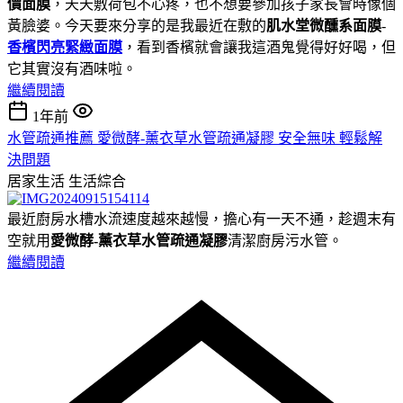
價面膜
，天天敷荷包不心疼，也不想要參加孩子家長會時像個
黃臉婆。今天要來分享的是我最近在敷的
肌水堂微醺系面膜
-
香檳閃亮緊緻面膜
，看到香檳就會讓我這酒鬼覺得好好喝，但
它其實沒有酒味啦。
繼續閱讀
1年前
水管疏通推薦 愛微酵-薰衣草水管疏通凝膠 安全無味 輕鬆解
決問題
居家生活
生活綜合
最近廚房水槽水流速度越來越慢，擔心有一天不通，趁週末有
空就用
愛微酵-薰衣草水管疏通凝膠
清潔廚房污水管。
繼續閱讀