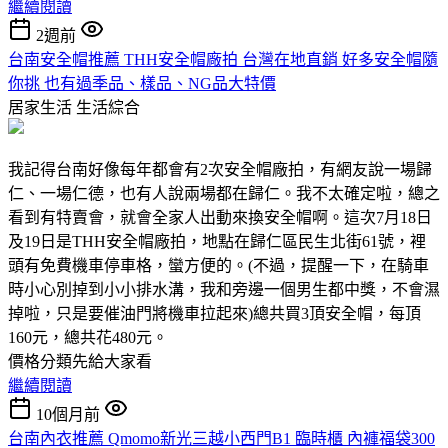
繼續閱讀
2週前
台南安全帽推薦 THH安全帽廠拍 台灣在地直銷 好多安全帽隨
你挑 也有過季品、樣品、NG品大特價
居家生活
生活綜合
我記得台南好像每年都會有2次安全帽廠拍，有網友說一場歸
仁、一場仁德，也有人說兩場都在歸仁。我不太確定啦，總之
看到有特賣會，就會全家人出動來換安全帽啊。這次7月18日
及19日是THH安全帽廠拍，地點在歸仁區民生北街61號，裡
頭有免費機車停車格，蠻方便的。(不過，提醒一下，在騎車
時小心別掉到小小排水溝，我和旁邊一個男生都中獎，不會濕
掉啦，只是要催油門將機車拉起來)總共買3頂安全帽，每頂
160元，總共花480元。
價格分類先給大家看
繼續閱讀
10個月前
台南內衣推薦 Qmomo新光三越小西門B1 臨時櫃 內褲福袋300