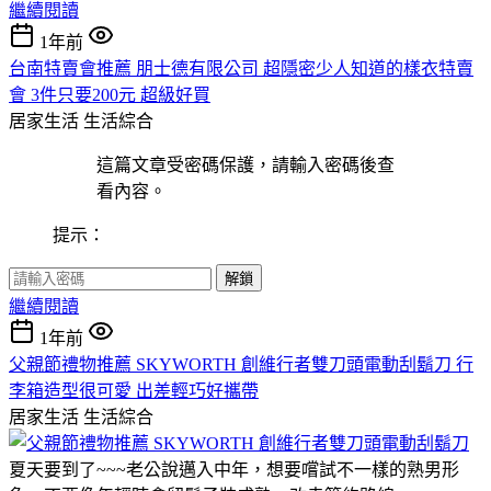
繼續閱讀
1年前
台南特賣會推薦 朋士德有限公司 超隱密少人知道的樣衣特賣
會 3件只要200元 超級好買
居家生活
生活綜合
這篇文章受密碼保護，請輸入密碼後查
看內容。
提示：
解鎖
繼續閱讀
1年前
父親節禮物推薦 SKYWORTH 創維行者雙刀頭電動刮鬍刀 行
李箱造型很可愛 出差輕巧好攜帶
居家生活
生活綜合
夏天要到了~~~老公說邁入中年，想要嚐試不一樣的熟男形