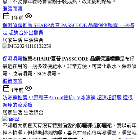
象，不要像年輕時會留鬍子裝成熟，改走簡約路線。
繼續閱讀
1年前
保濕噴霧推薦 SHARP夏普 PASSCODE 晶鑽保濕噴霧 一瓶搞
定 超適合外出攜帶
居家生活
生活綜合
保濕噴霧
推薦-
SHARP夏普 PASSCODE 晶鑽保濕噴霧
是布仔
最近在用的一瓶多效機能水，非常方便，可當化妝水、保濕噴
霧、妝前噴霧、SOS噴霧。
繼續閱讀
1年前
防曬褲推薦 小野和子Aircool雙抗UV冰涼褲 超涼超舒服 還很
顯瘦的涼感褲
居家生活
生活綜合
不知道大家夏天有沒有特別偏愛的
防曬褲
或
防曬裙
，我以前年
輕不怕曬，但越老越瘋防曬，畢竟在台南很容易曬黑，曬黑就