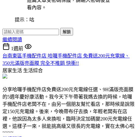
這篇文章受密碼保護，請輸入密碼後查
看內容。
提示：咕
解鎖
繼續閱讀
1週前
台南東區手機配件店 哈囉手機配件店 免費送200元充電線、
350元滿版亮面膜 完全不推銷 快衝!!
居家生活
生活綜合
分享哈囉手機配件店免費送200元充電線任選、9H滿版亮面膜
的5週年慶好康活動。我今天下午帶著我媽去換的時候，哈囉
手機配件店老闆不在，由另一個朋友幫忙看店，那時候是說限
定150元充電線。後來，今晚帶布仔去換，年輕老闆有在店
裡，他說因為太多人來換啦，臨時決定加碼變200元充電線任
選。這樣子一來，就能挑高級又很長的充電線，實在太佛心啦
~~~~