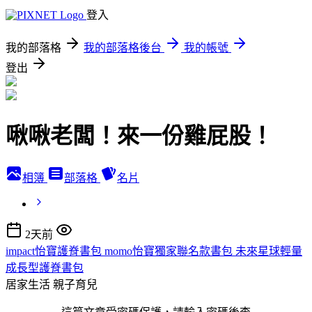
登入
我的部落格
我的部落格後台
我的帳號
登出
啾啾老闆！來一份雞屁股！
相簿
部落格
名片
2天前
impact怡寶護脊書包 momo怡寶獨家聯名款書包 未來星球輕量
成長型護脊書包
居家生活
親子育兒