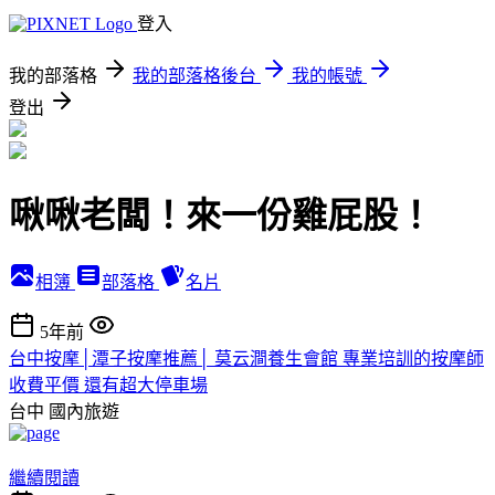
登入
我的部落格
我的部落格後台
我的帳號
登出
啾啾老闆！來一份雞屁股！
相簿
部落格
名片
5年前
台中按摩│潭子按摩推薦│ 莫云澗養生會館 專業培訓的按摩師
收費平價 還有超大停車場
台中
國內旅遊
繼續閱讀