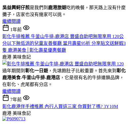
吳益興蚵仔煎
是我們到
鹿港旅遊
吃的晚餐，那天路上沒有什麼
攤子，店家也沒有幾家可以挑。
繼續閱讀
1年前
彰化牛排推薦 牛釜山牛排-鹿港店 豐盛自助吧無限享用 120公
分以下無低消的兒童友善餐廳 當月壽星95折 分享貼文送鮮蝦3
隻 鹿港美食│彰化壽星優惠餐廳
鹿港
美味食記
過年期間到
彰化一日遊
，先填飽肚子比較重要。首先來到
彰化
鹿港美食
-
牛釜山牛排-鹿港店
，它是很有名的牛排連鎖品牌，
在彰化、虎尾都有分店。
繼續閱讀
7年前
彰化鹿港伴手禮推薦 內行人買這三家 你買對了嗎? 3Y10M
鹿港
美味食記