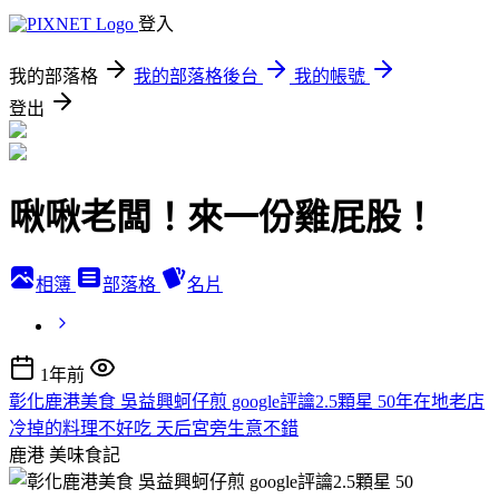
登入
我的部落格
我的部落格後台
我的帳號
登出
啾啾老闆！來一份雞屁股！
相簿
部落格
名片
1年前
彰化鹿港美食 吳益興蚵仔煎 google評讑2.5顆星 50年在地老店
冷掉的料理不好吃 天后宮旁生意不錯
鹿港
美味食記