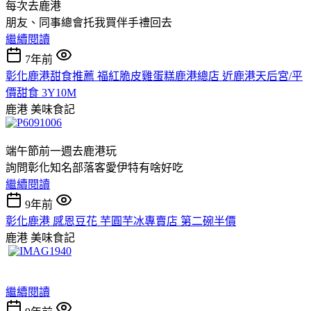
每次去鹿港
朋友、同事總會托我買伴手禮回去
繼續閱讀
7年前
彰化鹿港甜食推薦 福紅脆皮雞蛋糕鹿港總店 近鹿港天后宮/平
價甜食 3Y10M
鹿港
美味食記
端午節前一週去鹿港玩
詢問彰化知名部落客愛伊特有啥好吃
繼續閱讀
9年前
彰化鹿港 感恩豆花 芋圓芋冰專賣店 第二碗半價
鹿港
美味食記
繼續閱讀