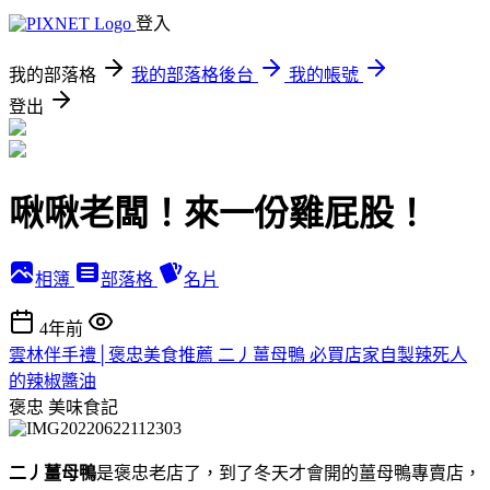
登入
我的部落格
我的部落格後台
我的帳號
登出
啾啾老闆！來一份雞屁股！
相簿
部落格
名片
4年前
雲林伴手禮│褒忠美食推薦 二丿薑母鴨 必買店家自製辣死人
的辣椒醬油
褒忠
美味食記
二丿薑母鴨
是褒忠老店了，到了冬天才會開的薑母鴨專賣店，