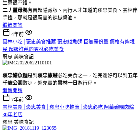
生意很不錯。
二丿薑母鴨
有賣超隱藏版、內行人才知道的褒忠美食、雲林伴
手禮，那就是很厲害的辣椒醬油。
繼續閱讀
4年前
雲林小吃│褒忠美食推薦 褒忠鱔魚麵 巨無霸份量 價格有夠親
民 超級推薦的雲林必吃美食
褒忠
美味食記
褒忠鱔魚麵
是到
褒忠旅遊
必吃美食之一，吃完剛好可以到
五年
千歲公園
散步，超充實的
雲林一日
遊行程。
繼續閱讀
7年前
雲林美食│褒忠美食│褒忠小吃推薦│褒忠必吃 阿華碗粿肉粽
30年老店
褒忠
美味食記