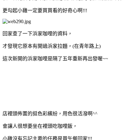
更勾起小雞一定要買買看的好奇心啊!!!
回家查了一下浜家咖哩的資料，
才發現它原本有開過浜家拉麵，(在青年路上)
這次新開的浜家咖哩是隔了五年重新再出發喔~~
店裡頭佈置的挺色彩繽紛，用色很活潑啊^^
會讓人很想要坐在裡頭吃咖哩飯，
小雞沒有忘記主要的任務是買午餐回家!!!