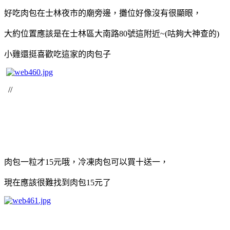
好吃肉包在士林夜市的廟旁邊，攤位好像沒有很顯眼，
大約位置應該是在士林區大南路80號這附近~(咕夠大神查的)
小雞還挺喜歡吃這家的肉包子
//
肉包一粒才15元哦，冷凍肉包可以買十送一，
現在應該很難找到肉包15元了