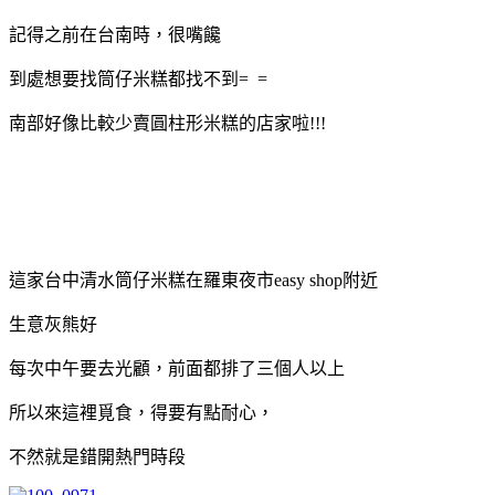
記得之前在台南時，很嘴饞
到處想要找筒仔米糕都找不到= =
南部好像比較少賣圓柱形米糕的店家啦!!!
這家台中清水筒仔米糕在羅東夜市easy shop附近
生意灰熊好
每次中午要去光顧，前面都排了三個人以上
所以來這裡覓食，得要有點耐心，
不然就是錯開熱門時段