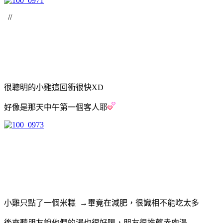
//
很聰明的小雞這回衝很快XD
好像是那天中午第一個客人耶
小雞只點了一個米糕 →畢竟在減肥，很識相不能吃太多
後來聽朋友說他們的湯也很好喝，朋友很推薦赤肉湯