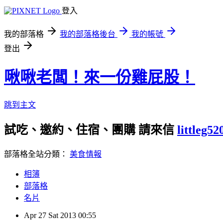
登入
我的部落格
我的部落格後台
我的帳號
登出
啾啾老闆！來一份雞屁股！
跳到主文
試吃、邀約、住宿、團購 請來信
littleg5
部落格全站分類：
美食情報
相簿
部落格
名片
Apr
27
Sat
2013
00:55