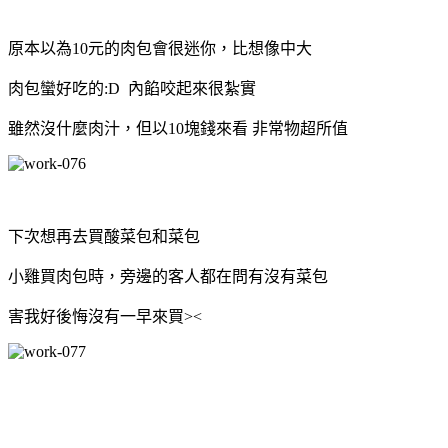
原本以為10元的肉包會很迷你，比想像中大
肉包蠻好吃的:D 內餡咬起來很紮實
雖然沒什麼肉汁，但以10塊錢來看 非常物超所值
下次想再去買酸菜包和菜包
小雞買肉包時，旁邊的客人都在問有沒有菜包
害我好後悔沒有一早來買><