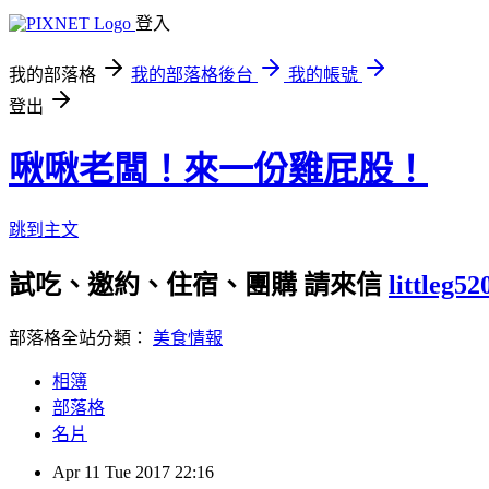
登入
我的部落格
我的部落格後台
我的帳號
登出
啾啾老闆！來一份雞屁股！
跳到主文
試吃、邀約、住宿、團購 請來信
littleg5
部落格全站分類：
美食情報
相簿
部落格
名片
Apr
11
Tue
2017
22:16