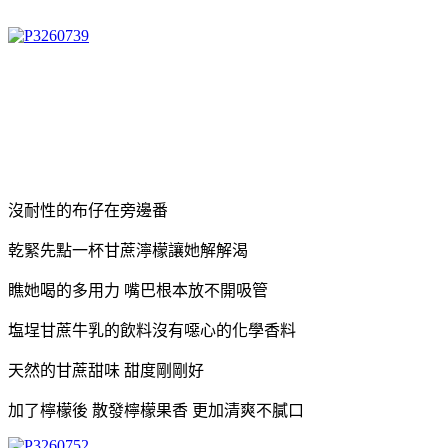
沒耐性的布仔在旁邊番
乾緊先點一杯甘蔗濘檬讓她解解渴
瞧她喝的多用力 嘴巴根本放不開吸管
塩埕甘蔗牛乳的飲料沒有噁心的化學香料
天然的甘蔗甜味 甜度剛剛好
加了檸檬後 散發檸檬果香 更加清爽不膩口