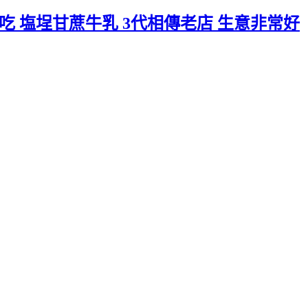
 塩埕甘蔗牛乳 3代相傳老店 生意非常好