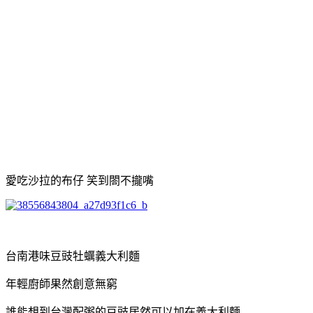
愛吃沙拉的布仔 笑到閤不攏嘴
台南港味豆豉牡蠣義大利麵
年輕廚師果然創意無窮
誰能想到台灣配粥的豆豉居然可以加在義大利麵