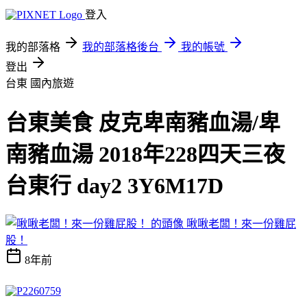
登入
我的部落格
我的部落格後台
我的帳號
登出
台東
國內旅遊
台東美食 皮克卑南豬血湯/卑
南豬血湯 2018年228四天三夜
台東行 day2 3Y6M17D
啾啾老闆！來一份雞屁
股！
8年前