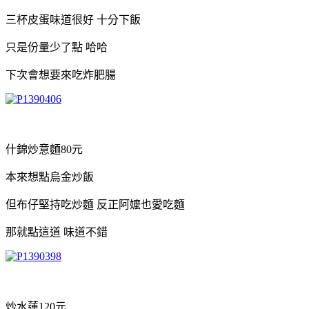
三杯皮蛋味道很好 十分下飯
只是份量少了點 哈哈
下次會想要來吃炸肥腸
什錦炒意麵80元
本來想點烏金炒飯
但布仔堅持吃炒麵 反正阿嬤也愛吃麵
那就點這道 味道不錯
炒水蓮120元