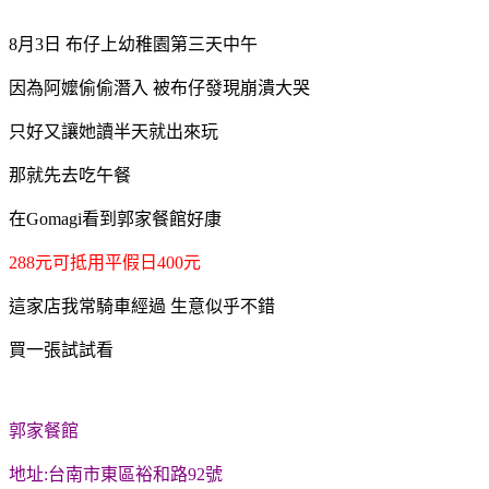
8月3日 布仔上幼稚園第三天中午
因為阿嬤偷偷潛入 被布仔發現崩潰大哭
只好又讓她讀半天就出來玩
那就先去吃午餐
在Gomagi看到郭家餐館好康
288元可抵用平假日400元
這家店我常騎車經過 生意似乎不錯
買一張試試看
郭家餐館
地址:台南市東區裕和路92號