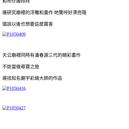
和布仔邊拜拜
邊研究廟裡的浮雕和畫作 她驚呼好漂亮哦
還說以後也想要這麼厲害
天公廟裡同時有潘春源三代的精彩畫作
不妨當做尋寶之旅
尋找知名廟宇彩繪大師的作品