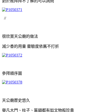
對於敗拜拜不了解的可以詢問
//
很欣賞天公廟的做法
減少香的用量 靈驗度依舊不打折
參拜順序圖
天公廟歷史悠久
舉凡大門、柱子、匾額都有如文物般珍貴