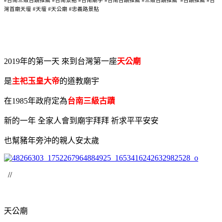
#台南三級古蹟推薦 #台南景點 #台南廟宇 #台南古蹟推薦 #三級古蹟推薦 #古蹟推薦 #台
灣首廟天壇 #天壇 #天公廟 #忠義路景點
2019年的第一天 來到台灣第一座
天公廟
是
主祀玉皇大帝
的道教廟宇
在1985年政府定為
台南三級古蹟
新的一年 全家人會到廟宇拜拜 祈求平平安安
也幫豬年旁沖的親人安太歲
//
天公廟