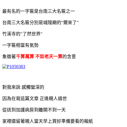
最有名的一字匾是台南三大名匾之一
台南三大名匾分別是城隍廟的"爾來了"
竹溪寺的"了然世界"
一字匾相當有氣勢
象徵著
千算萬算 不如老天一算
的含意
對我來說 感觸蠻深的
因為在寫這篇文章 正逢親人過世
從送到加護病房到離開不到一天
家裡還留著親人當天早上買好準備要看的報紙