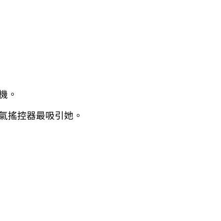
機。
氣搖控器最吸引她。