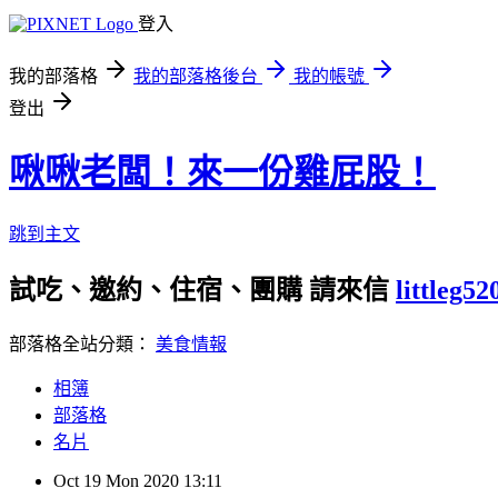
登入
我的部落格
我的部落格後台
我的帳號
登出
啾啾老闆！來一份雞屁股！
跳到主文
試吃、邀約、住宿、團購 請來信
littleg5
部落格全站分類：
美食情報
相簿
部落格
名片
Oct
19
Mon
2020
13:11