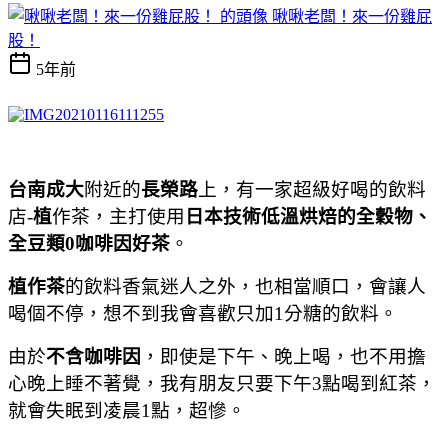
啾啾老闆！來一份雞屁
股！
5年前
台南成大
附近的
長榮路
上，有一家超級好喝的飲料
店-
植
作茶，主打使用
日本技術低溫烘焙的全穀物、
全豆類0咖啡因好茶
。
植作茶
的飲料香氣迷人之外，也相當順口，會讓人
喝個不停，想不到我會喜歡只加1分糖的飲料。
由於
不含咖啡因
，即使是下午、晚上喝，也不用擔
心晚上睡不著覺，我有朋友只要下午3點喝到紅茶，
就會失眠到凌晨1點，超慘。