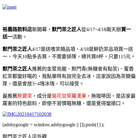
裕農路飲料店
新開幕，
默門茶之匠人
從4/17~4/18兩天辦
買一
送一
活動。
默門茶之匠人
4/17是送嗜茶類品項、4/18是鮮奶茶品項買一送
一，今天10點多去買，不需要排隊，總共買8杯，只要115元。
默門茶之匠人
推薦的金萱烏龍、默門青(無糖會有點苦)、蜜香
紅茶都蠻好喝的，我點單時有說完全去冰，店家說因為茶類偏
厚，還是會放3~4塊冰塊，可以接受。
最推薦
默寶茶
，成分是
菊花甘草蘿漢果
，無咖啡因，是店家最
厲害的特色飲料，即使不習慣喝無糖，還是覺得蠻順口。
(adsbygoogle = window.adsbygoogle || []).push({});
默門茶之匠人店外觀