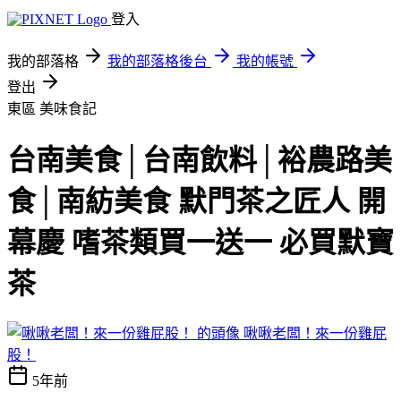
登入
我的部落格
我的部落格後台
我的帳號
登出
東區
美味食記
台南美食│台南飲料│裕農路美
食│南紡美食 默門茶之匠人 開
幕慶 嗜茶類買一送一 必買默寶
茶
啾啾老闆！來一份雞屁
股！
5年前