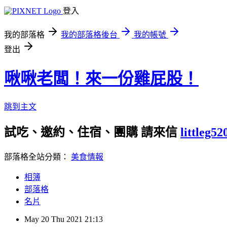
登入
我的部落格
我的部落格後台
我的帳號
登出
啾啾老闆！來一份雞屁股！
跳到主文
試吃、邀約、住宿、團購 請來信
littleg5
部落格全站分類：
美食情報
相簿
部落格
名片
May
20
Thu
2021
21:13