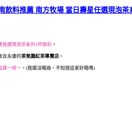
台南飲料推薦 南方牧場 當日壽星任選現泡茶
費挑選現泡茶系列1杯飲料
。
改去永康的
茶氛圍紅茶專賣店
。
品買一送一
。(我還沒喝過，不知道這家好喝嗎)