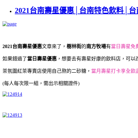
2021台南壽星優惠│台南特色飲料│
2021台南壽星優惠
文章來了，
樹林街
的
南方牧場
有
當日壽星免
如果錯過了
當日壽星優惠
，想要去有壽星好康的飲料店，可以
茶氛圍紅茶專賣店使用自己熬的二砂糖，
當月壽星打卡享全飲
(每人每次限一組，需出示相關證件)