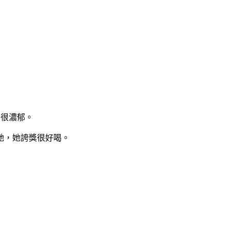
，很濃郁。
她，她誇獎很好喝。