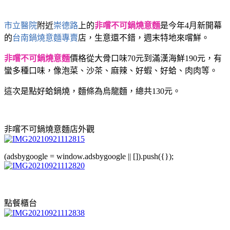
市立醫院
附近
崇德路
上的
非嚐不可鍋燒意麵
是今年4月新開幕
的
台南鍋燒意麵專賣
店，生意還不錯，週末特地來嚐鮮。
非嚐不可鍋燒意麵
價格從大骨口味70元到滿漢海鮮190元，有
蠻多種口味，像泡菜、沙茶、麻辣、好蝦、好蛤、肉肉等。
這次是點好蛤鍋燒，麵條為烏龍麵，總共130元。
非嚐不可鍋燒意麵店外觀
(adsbygoogle = window.adsbygoogle || []).push({});
點餐櫃台