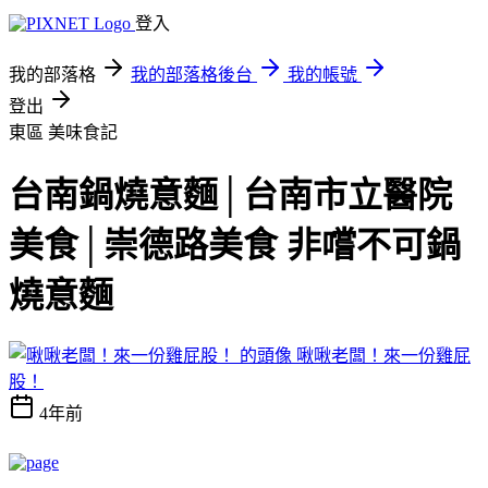
登入
我的部落格
我的部落格後台
我的帳號
登出
東區
美味食記
台南鍋燒意麵│台南市立醫院
美食│崇德路美食 非嚐不可鍋
燒意麵
啾啾老闆！來一份雞屁
股！
4年前