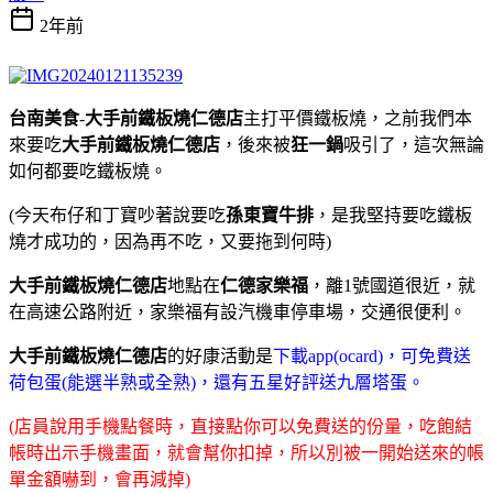
2年前
台南美食
-
大手前鐵板燒仁德店
主打平價鐵板燒，之前我們本
來要吃
大手前鐵板燒仁德店
，後來被
狂一鍋
吸引了，這次無論
如何都要吃鐵板燒。
(今天布仔和丁寶吵著說要吃
孫東寶牛排
，是我堅持要吃鐵板
燒才成功的，因為再不吃，又要拖到何時)
大手前鐵板燒仁德店
地點在
仁德家樂福
，離1號國道很近，就
在高速公路附近，家樂福有設汽機車停車場，交通很便利。
大手前鐵板燒仁德店
的好康活動是
下載app(ocard)，可免費送
荷包蛋(能選半熟或全熟)，還有五星好評送九層塔蛋。
(店員說用手機點餐時，直接點你可以免費送的份量，吃飽結
帳時出示手機畫面，就會幫你扣掉，所以別被一開始送來的帳
單金額嚇到，會再減掉)