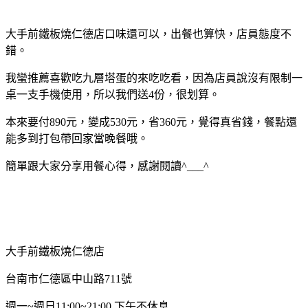
大手前鐵板燒仁德店口味還可以，出餐也算快，店員態度不
錯。
我蠻推薦喜歡吃九層塔蛋的來吃吃看，因為店員說沒有限制一
桌一支手機使用，所以我們送4份，很划算。
本來要付890元，變成530元，省360元，覺得真省錢，餐點還
能多到打包帶回家當晚餐哦。
簡單跟大家分享用餐心得，感謝閱讀^___^
大手前鐵板燒仁德店
台南市仁德區中山路711號
週一~週日11:00~21:00 下午不休息