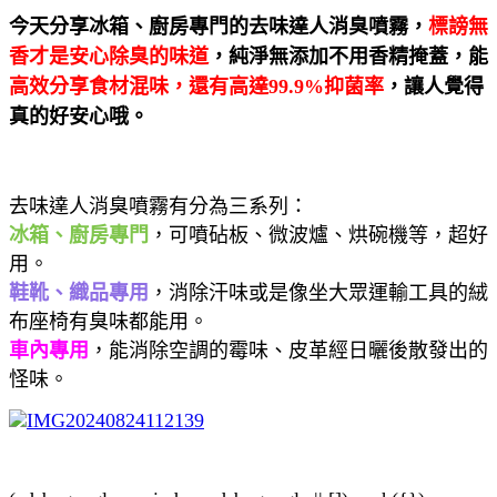
今天分享
冰箱、廚房專門
的
去味達人消臭噴霧
，
標謗無
香才是安心除臭的味道
，純淨無添加
不用香精掩蓋
，能
高效分享食材混味，還有高達99.9%抑菌率
，讓人覺得
真的好安心哦。
去味達人消臭噴霧有分為三系列：
冰箱、廚房專門
，可噴砧板、微波爐、烘碗機等，超好
用。
鞋靴、織品專用
，消除汗味或是像坐大眾運輸工具的絨
布座椅有臭味都能用。
車內專用
，能消除空調的霉味、皮革經日曬後散發出的
怪味。