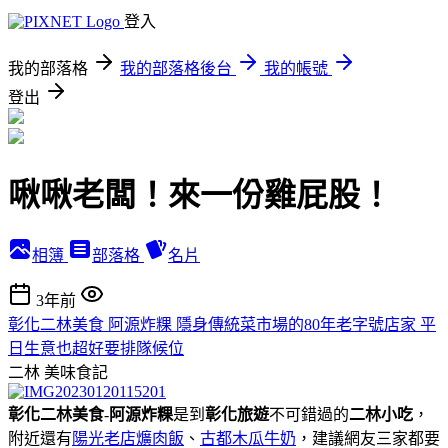
登入
我的部落格
我的部落格後台
我的帳號
登出
啾啾老闆！來一份雞屁股！
相簿
部落格
名片
3年前
彰化二林美食 阿源炸粿 隱身傳統菜市場的80年老字號店家 平
日生意也超好要排隊候位
二林
美味食記
彰化二林美食
-
阿源炸粿
是到
彰化旅遊
不可錯過的
二林小吃
，
附近還有
陽光老店爌肉飯
、
古都木瓜牛奶
，建議網友三家都要