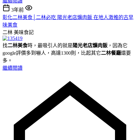
繼續閱讀
3年前
彰化二林美食│二林必吃 陽光老店爌肉飯 在地人激推的古早
味美食
二林
美味食記
找
二林美食
時，最吸引人的就是
陽光老店爌肉飯
，因為它
google評價多到嚇人，高達1300則，比起其它
二林餐廳
還要
多。
繼續閱讀