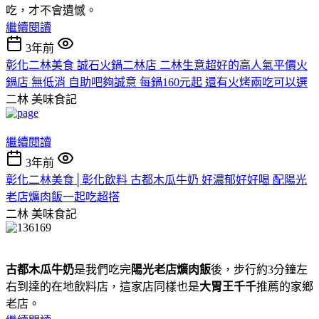
吃，才不會遺憾。
繼續閱讀
3年前
彰化二林美食 誠石火鍋二林店 二林生意超好的高人氣平價火
鍋店 無低消 自助吧夠誠意 每鍋160元起 還有火烤兩吃可以選
二林
美味食記
繼續閱讀
3年前
彰化二林美食│彰化飲料 古都木瓜牛奶 好濃郁好好喝 配陽光
老店爌肉飯一起吃超搭
二林
美味食記
古都木瓜牛奶
是我們吃完
陽光老店爌肉飯
後，步行約3分鐘左
右到達的在地飲料店，這家店同樣也是
大胃王千千
推薦的家鄉
老店。