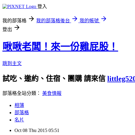
登入
我的部落格
我的部落格後台
我的帳號
登出
啾啾老闆！來一份雞屁股！
跳到主文
試吃、邀約、住宿、團購 請來信
littleg5
部落格全站分類：
美食情報
相簿
部落格
名片
Oct
08
Thu
2015
05:51