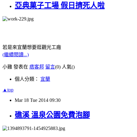
亞典菓子工場 假日擠死人啦
若是來宜蘭想要逛觀光工廠
(繼續閱讀...)
小雞 發表在
痞客邦
留言
(0)
人氣(
)
個人分類：
宜蘭
▲top
Mar
18
Tue
2014
09:30
礁溪 溫泉公園免費泡腳