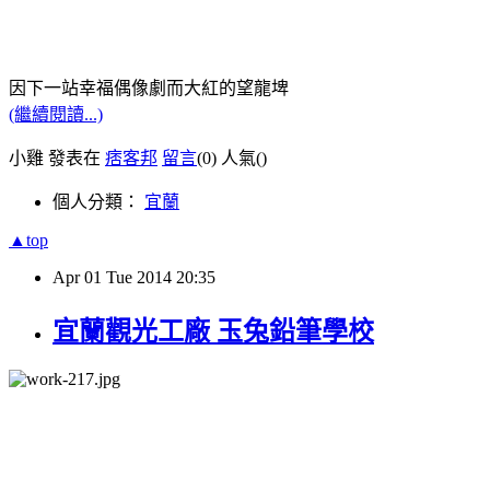
因下一站幸福偶像劇而大紅的望龍埤
(繼續閱讀...)
小雞 發表在
痞客邦
留言
(0)
人氣(
)
個人分類：
宜蘭
▲top
Apr
01
Tue
2014
20:35
宜蘭觀光工廠 玉兔鉛筆學校