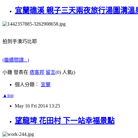
宜蘭礁溪 親子三天兩夜旅行湯圍溝溫
拍到手湊巧比耶
(繼續閱讀...)
小雞 發表在
痞客邦
留言
(0)
人氣(
)
個人分類：
宜蘭
▲top
May
16
Fri
2014
13:25
望龍埤 花田村 下一站幸福景點