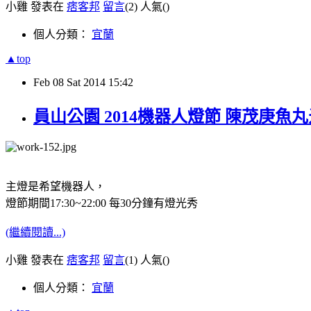
小雞 發表在
痞客邦
留言
(2)
人氣(
)
個人分類：
宜蘭
▲top
Feb
08
Sat
2014
15:42
員山公園 2014機器人燈節 陳茂庚魚
主燈是希望機器人，
燈節期間17:30~22:00 每30分鐘有燈光秀
(繼續閱讀...)
小雞 發表在
痞客邦
留言
(1)
人氣(
)
個人分類：
宜蘭