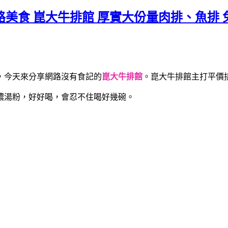
路美食 崑大牛排館 厚實大份量肉排、魚排 
，今天來分享網路沒有食記的
崑大牛排館
。崑大牛排館主打平價
濃湯粉，好好喝，會忍不住喝好幾碗。